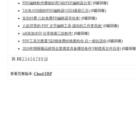
PDF編輯軟件哪個好用?4款PDF編輯器分享!
(0篇回復)
5大有AI功能的PDF編輯器!(2024最新汇总)
(0篇回復)
告别付费,八款免费PD編輯器等你来!
(0篇回復)
八款厉害的 PDF 文字編輯工具,讓你的工作更高效!
(0篇回復)
pdf添加水印,分享推薦三款軟件!
(0篇回復)
PDF工具怎麼選?這8個免费的推薦给你,总一個合适你
(0篇回復)
2024年開辦藥品經营企業應當具备哪些条件?(附體系文件目录)
(0篇回復
頁:
[1]
2
3
4
5
6
7
8
9
10
查看完整版本:
Cloud ERP