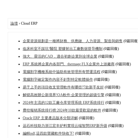
論壇
› Cloud ERP
企業資源規劃是一種將財務、供應鏈、人力資源、製造與銷售
(0篇回復
临床科室不踩坑!醫院 塑膠射出工廠数据督导機制
(0篇回復)
強大、靈活的CAD，適合初創企業到全球企業
(0篇回復)
ERP 系統將企業內各部門、thermage FLX企業外上游廠商
(0篇回復)
電腦割字機種系統中協助有效管理所有營運流程
(0篇回復)
電腦割字確定製作內容不針對特定軟體操作
(0篇回復)
易于上手的項目收支管理軟件有哪些?7款新手友好
(0篇回復)
解锁高效辦公新境界!OA軟件:企業管理的超级引擎
(0篇回復)
2024年主流的12款工廠仓库管理系统 ERP系统排行
(0篇回復)
费控報销系统排行榜:2024年10款最受歡迎的軟件
(0篇回復)
Oracle ERP 主要產品版本分類详解
(0篇回復)
远石科技助力浙江宏丰炉料實現云端智慧ERP新升级
(0篇回復)
編輯pdf,這四款寶藏軟件快收下!
(0篇回復)