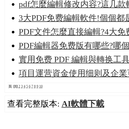
pdf怎麼編輯修改内容?這几款
3大PDF免费編輯軟件!個個都
PDF文件怎麼直接編輯?4大免
PDF編輯器免费版有哪些?哪個
實用免费 PDF 編輯與轉换工
項目運营資金使用细则及企業
頁:
[1]
2
3
4
5
6
7
8
9
10
查看完整版本:
AI軟體下載