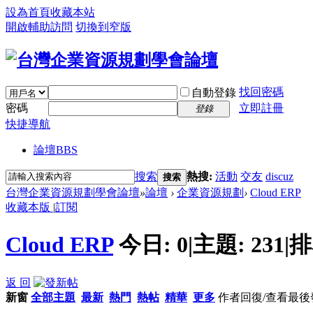
設為首頁
收藏本站
開啟輔助訪問
切換到窄版
找回密碼
自動登錄
密碼
立即註冊
登錄
快捷導航
論壇
BBS
搜索
熱搜:
活動
交友
discuz
搜索
台灣企業資源規劃學會論壇
»
論壇
›
企業資源規劃
›
Cloud ERP
收藏本版
|
訂閱
Cloud ERP
今日:
0
|
主題:
231
|
排
返 回
新窗
全部主題
最新
熱門
熱帖
精華
更多
作者
回復/查看
最後