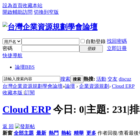
設為首頁
收藏本站
開啟輔助訪問
切換到窄版
找回密碼
自動登錄
密碼
立即註冊
登錄
快捷導航
論壇
BBS
搜索
熱搜:
活動
交友
discuz
搜索
台灣企業資源規劃學會論壇
»
論壇
›
企業資源規劃
›
Cloud ERP
收藏本版
|
訂閱
Cloud ERP
今日:
0
|
主題:
231
|
排
返 回
新窗
全部主題
最新
熱門
熱帖
精華
更多
作者
回復/查看
最後