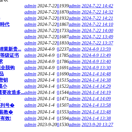
admin
2024-7-22
0
1939
admin
2024-7-22 14:42
admin
2024-7-22
0
1870
admin
2024-7-22 14:32
器
admin
2024-7-22
0
1932
admin
2024-7-22 14:21
計時代
admin
2024-7-22
0
1867
admin
2024-7-22 14:10
admin
2024-7-22
0
1733
admin
2024-7-22 14:00
admin
2024-7-22
0
1687
admin
2024-7-22 13:49
admin
2024-7-22
0
1810
admin
2024-7-22 13:37
業新贵...
admin
2024-4-9
0
2237
admin
2024-4-9 13:59
能等级证书
admin
2024-4-9
0
1785
admin
2024-4-9 13:49
求
admin
2024-4-9
0
1786
admin
2024-4-9 13:40
完全脱钩
admin
2024-4-9
0
1691
admin
2024-4-9 13:30
產品
admin
2024-1-4
0
1690
admin
2024-1-4 14:48
和密钥
admin
2024-1-4
0
1515
admin
2024-1-4 14:38
模小
admin
2024-1-4
0
1522
admin
2024-1-4 14:29
要改造多...
admin
2024-1-4
0
1544
admin
2024-1-4 14:19
台
admin
2024-1-4
0
1471
admin
2024-1-4 14:09
admin
2024-1-4
0
1507
admin
2024-1-4 13:58
品序列号�
admin
2024-1-4
0
1553
admin
2024-1-4 13:48
安装教�
有效!
admin
2024-1-4
0
1594
admin
2024-1-4 13:38
admin
2023-9-20
0
1530
admin
2023-9-20 13:27