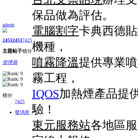
保品做為評估。
admin
電腦割字
卡典西德貼
2453
2453
7425
機種，
主題
帖子
積分
噴霧降溫
提供專業噴
管理員
霧工程，
IQOS
加熱煙產品提
積分
7425
驗！
發消息
東元服務站
各地區服