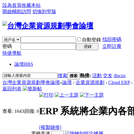
設為首頁
收藏本站
開啟輔助訪問
切換到窄版
找回密碼
自動登錄
密碼
立即註冊
登錄
快捷導航
論壇
BBS
搜索
熱搜:
活動
交友
discuz
搜索
台灣企業資源規劃學會論壇
»
論壇
›
企業資源規劃
›
Cloud ERP
›
返回列表
ERP 系統將企業內各部
查看:
1643
|
回復:
0
[複製鏈接]
電梯直達