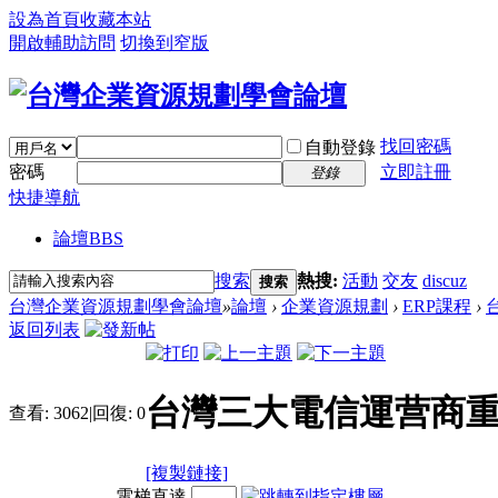
設為首頁
收藏本站
開啟輔助訪問
切換到窄版
找回密碼
自動登錄
密碼
立即註冊
登錄
快捷導航
論壇
BBS
搜索
熱搜:
活動
交友
discuz
搜索
台灣企業資源規劃學會論壇
»
論壇
›
企業資源規劃
›
ERP課程
›
返回列表
台灣三大電信運营商
查看:
3062
|
回復:
0
[複製鏈接]
電梯直達