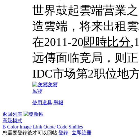
世界鼓起雲端营業之
造雲端，将来出租雲
在2011-20
即時比分
远傳面临竞局，则正
IDC市场第2职位地
收藏
回復
使用道具
舉報
返回列表
高級模式
B
Color
Image
Link
Quote
Code
Smilies
您需要登錄後才可以回帖
登錄
|
立即註冊